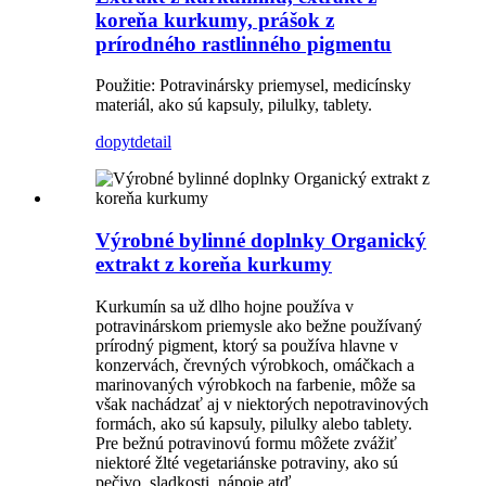
koreňa kurkumy, prášok z
prírodného rastlinného pigmentu
Použitie: Potravinársky priemysel, medicínsky
materiál, ako sú kapsuly, pilulky, tablety.
dopyt
detail
Výrobné bylinné doplnky Organický
extrakt z koreňa kurkumy
Kurkumín sa už dlho hojne používa v
potravinárskom priemysle ako bežne používaný
prírodný pigment, ktorý sa používa hlavne v
konzervách, črevných výrobkoch, omáčkach a
marinovaných výrobkoch na farbenie, môže sa
však nachádzať aj v niektorých nepotravinových
formách, ako sú kapsuly, pilulky alebo tablety.
Pre bežnú potravinovú formu môžete zvážiť
niektoré žlté vegetariánske potraviny, ako sú
pečivo, sladkosti, nápoje atď.