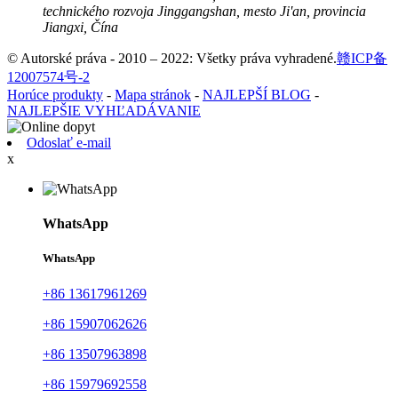
technického rozvoja Jinggangshan, mesto Ji'an, provincia
Jiangxi, Čína
© Autorské práva - 2010 – 2022: Všetky práva vyhradené.
赣ICP备
12007574号-2
Horúce produkty
-
Mapa stránok
-
NAJLEPŠÍ BLOG
-
NAJLEPŠIE VYHĽADÁVANIE
Odoslať e-mail
x
WhatsApp
WhatsApp
+86 13617961269
+86 15907062626
+86 13507963898
+86 15979692558