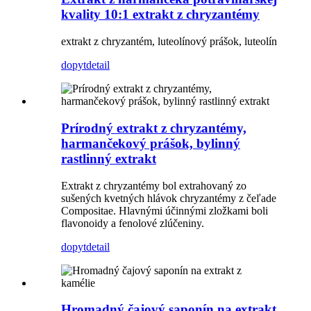
kvality 10:1 extrakt z chryzantémy
extrakt z chryzantém, luteolínový prášok, luteolín
dopyt
detail
Prírodný extrakt z chryzantémy,
harmančekový prášok, bylinný
rastlinný extrakt
Extrakt z chryzantémy bol extrahovaný zo
sušených kvetných hlávok chryzantémy z čeľade
Compositae. Hlavnými účinnými zložkami boli
flavonoidy a fenolové zlúčeniny.
dopyt
detail
Hromadný čajový saponín na extrakt