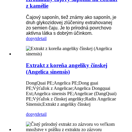
z kamélie
Čajový saponín, tiež známy ako saponín, je
druh glykozidovej zlúčeniny extrahovanej
zo semien čaju. Je to prírodná povrchovo
aktívna látka s dobrým účinkom.
dopyt
detail
Extrakt z koreňa angeliky čínskej
(Angelica sinensis)
DongQuai PE;Angelica PE;Dong guai
PE;Výťažok z Angelicae;Angelica Dongquai
Ext;Angelica sinensis PE;Angelicae (DangQuai)
PE;Výťažok z čínskej angeliky;Radix Angelicae
Sinensis;Extrakt z angeliky čínskej
dopyt
detail