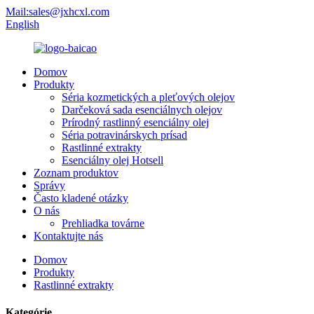
Mail:sales@jxhcxl.com
English
Domov
Produkty
Séria kozmetických a pleťových olejov
Darčeková sada esenciálnych olejov
Prírodný rastlinný esenciálny olej
Séria potravinárskych prísad
Rastlinné extrakty
Esenciálny olej Hotsell
Zoznam produktov
Správy
Často kladené otázky
O nás
Prehliadka továrne
Kontaktujte nás
Domov
Produkty
Rastlinné extrakty
Kategórie