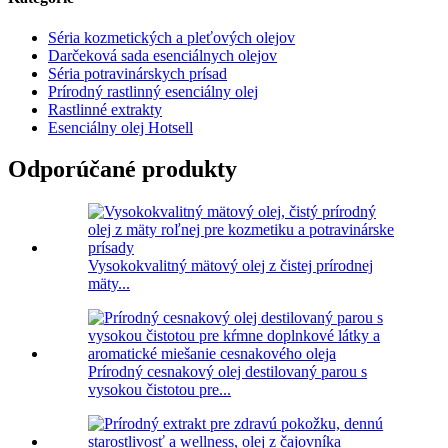
Séria kozmetických a pleťových olejov
Darčeková sada esenciálnych olejov
Séria potravinárskych prísad
Prírodný rastlinný esenciálny olej
Rastlinné extrakty
Esenciálny olej Hotsell
Odporúčané produkty
Vysokokvalitný mätový olej z čistej prírodnej
mäty...
Prírodný cesnakový olej destilovaný parou s
vysokou čistotou pre...