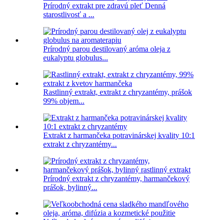
Prírodný extrakt pre zdravú pleť Denná
starostlivosť a ...
Prírodný parou destilovaný aróma oleja z
eukalyptu globulus...
Rastlinný extrakt, extrakt z chryzantémy, prášok
99% objem...
Extrakt z harmančeka potravinárskej kvality 10:1
extrakt z chryzantémy...
Prírodný extrakt z chryzantémy, harmančekový
prášok, bylinný...