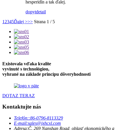
hesperidín a tak ďalej.
dopyt
detail
1
2
3
4
5
Ďalej >
>>
Strana 1 / 5
Existovala vďaka kvalite
vyvinuté s technológiou,
vyhrané na základe princípu dôveryhodnosti
DOTAZ TERAZ
Kontaktujte nás
Telefón:
:86-0796-8113329
E-mail:
sales@jxhcxl.com
Adresa:
Č. 269 Nanshan Road, oblasť ekonomického a