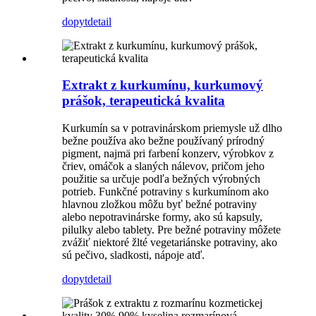
dopyt
detail
Extrakt z kurkumínu, kurkumový
prášok, terapeutická kvalita
Kurkumín sa v potravinárskom priemysle už dlho
bežne používa ako bežne používaný prírodný
pigment, najmä pri farbení konzerv, výrobkov z
čriev, omáčok a slaných nálevov, pričom jeho
použitie sa určuje podľa bežných výrobných
potrieb. Funkčné potraviny s kurkumínom ako
hlavnou zložkou môžu byť bežné potraviny
alebo nepotravinárske formy, ako sú kapsuly,
pilulky alebo tablety. Pre bežné potraviny môžete
zvážiť niektoré žlté vegetariánske potraviny, ako
sú pečivo, sladkosti, nápoje atď.
dopyt
detail