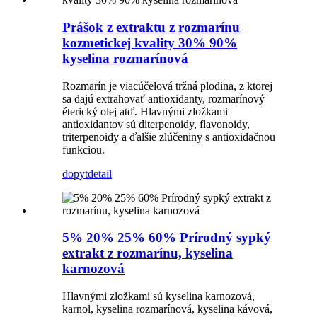
Prášok z extraktu z rozmarínu
kozmetickej kvality 30% 90%
kyselina rozmarínová
Rozmarín je viacúčelová tržná plodina, z ktorej
sa dajú extrahovať antioxidanty, rozmarínový
éterický olej atď. Hlavnými zložkami
antioxidantov sú diterpenoidy, flavonoidy,
triterpenoidy a ďalšie zlúčeniny s antioxidačnou
funkciou.
dopyt
detail
5% 20% 25% 60% Prírodný sypký
extrakt z rozmarínu, kyselina
karnozová
Hlavnými zložkami sú kyselina karnozová,
karnol, kyselina rozmarínová, kyselina kávová,