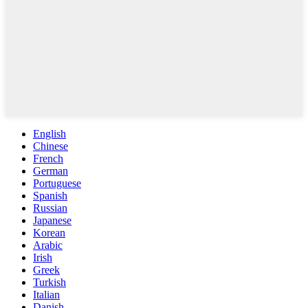
English
Chinese
French
German
Portuguese
Spanish
Russian
Japanese
Korean
Arabic
Irish
Greek
Turkish
Italian
Danish