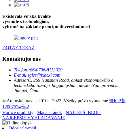
Existovala vďaka kvalite
vyvinuté s technológiou,
vyhrané na základe princípu dôveryhodnosti
DOTAZ TERAZ
Kontaktujte nás
Telefón:
:86-0796-8113329
E-mail:
sales@jxhcxl.com
Adresa:
Č. 269 Nanshan Road, oblasť ekonomického a
technického rozvoja Jinggangshan, mesto Ji'an, provincia
Jiangxi, Čína
© Autorské práva - 2010 – 2022: Všetky práva vyhradené.
赣ICP备
12007574号-2
Horúce produkty
-
Mapa stránok
-
NAJLEPŠÍ BLOG
-
NAJLEPŠIE VYHĽADÁVANIE
Odoslať e-mail