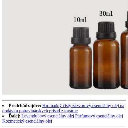
Predchádzajúce:
Hromadný čistý zázvorový esenciálny olej na
dodávku potravinárskych prísad z továrne
Ďalej:
Levanduľový esenciálny olej Parfumový esenciálny olej
Kozmetický esenciálny olej