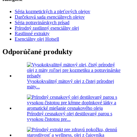
Séria kozmetických a pleťových olejov
Darčeková sada esenciálnych olejov
Séria potravinárskych prísad
Prírodný rastlinný esenciálny olej
Rastlinné extrakty
Esenciálny olej Hotsell
Odporúčané produkty
Vysokokvalitný mätový olej z čistej prírodnej
mäty...
Prírodný cesnakový olej destilovaný parou s
vysokou čistotou pre...