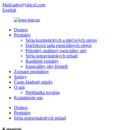
Mail:sales@jxhcxl.com
English
Domov
Produkty
Séria kozmetických a pleťových olejov
Darčeková sada esenciálnych olejov
Prírodný rastlinný esenciálny olej
Séria potravinárskych prísad
Rastlinné extrakty
Esenciálny olej Hotsell
Zoznam produktov
Správy
Často kladené otázky
O nás
Prehliadka továrne
Kontaktujte nás
Domov
Produkty
Séria potravinárskych prísad
Kategórie