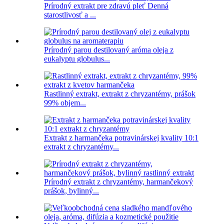
Prírodný extrakt pre zdravú pleť Denná
starostlivosť a ...
Prírodný parou destilovaný aróma oleja z
eukalyptu globulus...
Rastlinný extrakt, extrakt z chryzantémy, prášok
99% objem...
Extrakt z harmančeka potravinárskej kvality 10:1
extrakt z chryzantémy...
Prírodný extrakt z chryzantémy, harmančekový
prášok, bylinný...