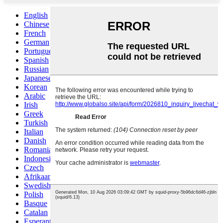
English
Chinese
French
German
Portuguese
Spanish
Russian
Japanese
Korean
Arabic
Irish
Greek
Turkish
Italian
Danish
Romanian
Indonesian
Czech
Afrikaans
Swedish
Polish
Basque
Catalan
Esperanto